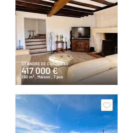
ST ANDRE DE CUBZAC 33
417 000 €
2
260 m
, Maison
, 7 pcs