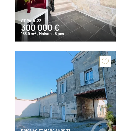
ST PAUL 33
300 000 €
2
165,9 m
, Maison
, 5 pcs
PRIGNAC ET MARCAMPS 33