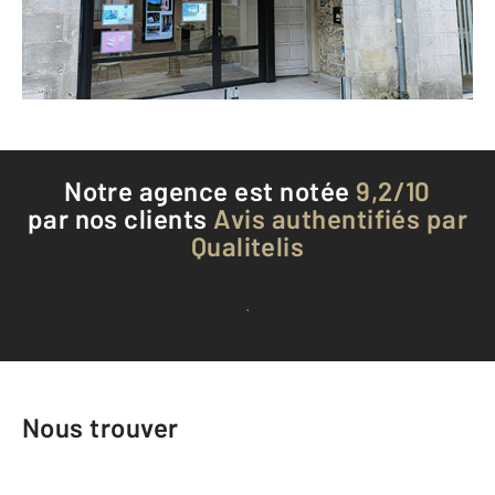
Envoyer un message
Téléphoner à l'agence
Notre agence est notée
9,2/10
par nos clients
Avis authentifiés par
Qualitelis
Voir tous les avis clients
Nous trouver