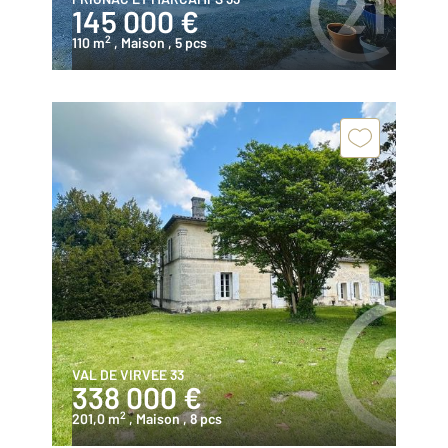
145 000 €
2
110 m
, Maison
, 5 pcs
VAL DE VIRVEE 33
338 000 €
2
201,0 m
, Maison
, 8 pcs