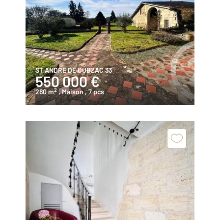
ST ANDRE DE CUBZAC 33
550 000 €
2
280 m
, Maison
, 7 pcs