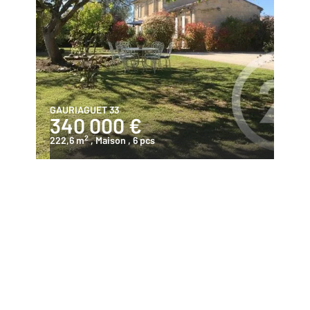
GAURIAGUET 33
340 000 €
2
222,6 m
, Maison
, 6 pcs