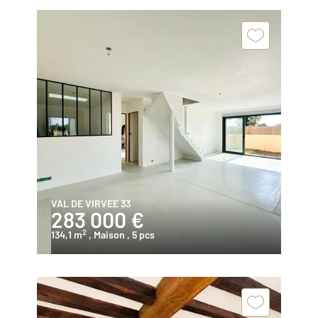
VAL DE VIRVEE 33
283 000 €
2
134,1 m
, Maison
, 5 pcs