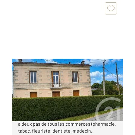
BERSON 33
2
185 m
, 5 pièces
Ref : 768
Maison à vendre
205 000 €
Sur la commune de Berson, idéalement située
à deux pas de tous les commerces (pharmacie,
tabac, fleuriste, dentiste, médecin,