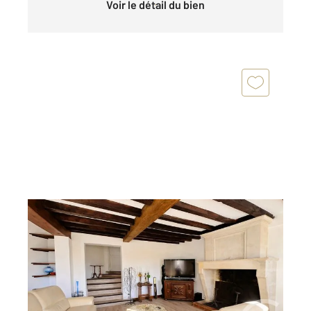
Voir le détail du bien
ST ANDRE DE CUBZAC 33
2
260 m
, 7 pièces
Ref : 722
Maison à vendre
417 000 €