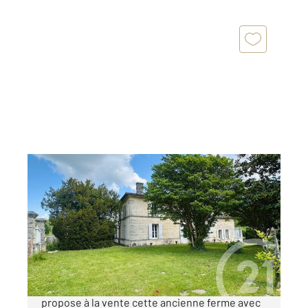
VAL DE VIRVEE 33
2
201,03 m
, 8 pièces
Ref : 491
Maison à vendre
338 000 €
MAISON SALIGNAC Century 21 Estuaire vous
propose à la vente cette ancienne ferme avec