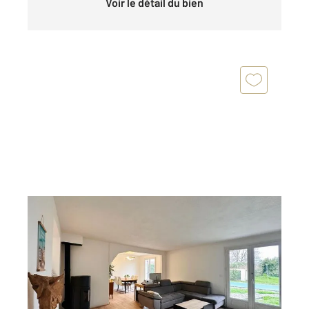
Voir le détail du bien
ST ROMAIN LA VIRVEE 33
2
100 m
, 4 pièces
Ref : 724
Maison à vendre
285 000 €