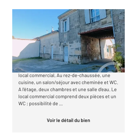
PRIGNAC ET MARCAMPS 33
2
110 m
, 5 pièces
Ref : 580
Maison à vendre
145 000 €
Idéal Primo-Accédant et/ou marchand Maison +
local commercial, Au rez-de-chaussée, une
cuisine, un salon/séjour avec cheminée et WC.
A l'étage, deux chambres et une salle d'eau. Le
local commercial comprend deux pièces et un
WC ; possibilité de ...
Voir le détail du bien