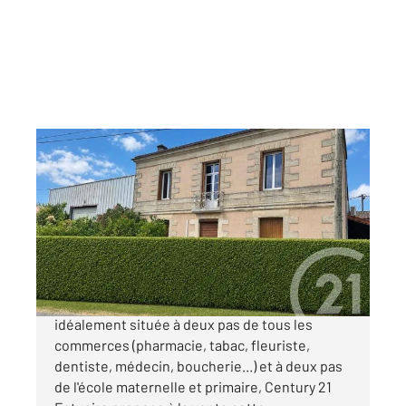
BERSON 33
2
185 m
, 5 pièces
Ref : 759
Maison à vendre
250 000 €
MAISON + GARAGE Sur la commune de Berson,
idéalement située à deux pas de tous les
commerces (pharmacie, tabac, fleuriste,
dentiste, médecin, boucherie...) et à deux pas
de l'école maternelle et primaire, Century 21