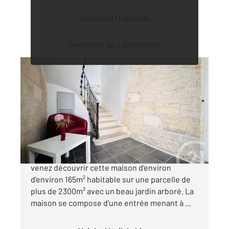
Contacter l'agence
Demander une estimation
ST PAUL 33
2
165,86 m
, 5 pièces
Ref : 777
Maison à vendre
300 000 €
Sur le secteur de Saint-Paul, non loin de Blaye,
venez découvrir cette maison d'environ
d'environ 165m² habitable sur une parcelle de
plus de 2300m² avec un beau jardin arboré. La
maison se compose d'une entrée menant à ...