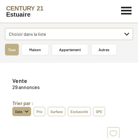
CENTURY 21
Estuaire
Choisir dans la liste
Tous
Maison
Appartement
Autres
Vente
29 annonces
Trier par :
Date
Prix
Surface
Exclusivité
DPE