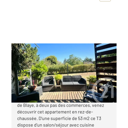
BLAYE 33
2
53,07 m
, 3 pièces
Ref : 518
Appartement T3 à vendre
115 000 €
Située dans une résidence calme et sécurisée
de Blaye, à deux pas des commerces, venez
découvrir cet appartement en rez-de-
chaussée. D'une superficie de 53 m2 ce T3
dispose d'un salon/séjour avec cuisine