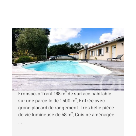
LA LANDE DE FRONSAC 33
2
167,88 m
, 6 pièces
Ref : 690
Maison à vendre
387 000 €
Maison 6 pièces sans travaux à La Lande de
Fronsac, offrant 168 m² de surface habitable
sur une parcelle de 1 500 m². Entrée avec
grand placard de rangement. Très belle pièce
de vie lumineuse de 58 m². Cuisine aménagée
...