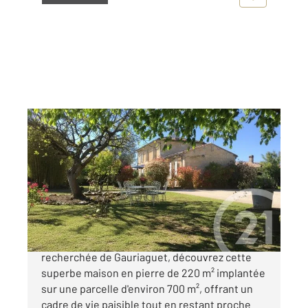
GAURIAGUET 33
2
222,63 m
, 6 pièces
Ref : 453
Maison à vendre
340 000 €
En Exclusivité Au centre de la commune
recherchée de Gauriaguet, découvrez cette
superbe maison en pierre de 220 m² implantée
sur une parcelle d'environ 700 m², offrant un
cadre de vie paisible tout en restant proche