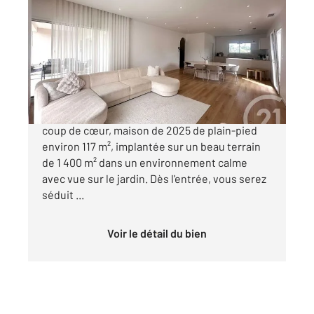
2
117 m
, 4 pièces
Ref : 705
Maison à vendre
333 000 €
À Cubzac-les-Ponts, venez découvrez notre
coup de cœur, maison de 2025 de plain-pied
environ 117 m², implantée sur un beau terrain
de 1 400 m² dans un environnement calme
avec vue sur le jardin. Dès l'entrée, vous serez
séduit ...
Voir le détail du bien