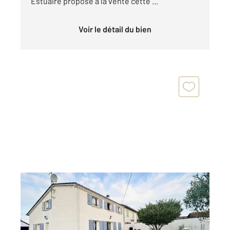
Estuaire propose à la vente cette ...
Voir le détail du bien
ST LAURENT D ARCE 33
2
126,69 m
, 5 pièces
Ref : 305
Maison à vendre