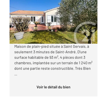
ST ANDRE DE CUBZAC 33
2
93,33 m
, 4 pièces
Ref : 689
Maison à vendre
240 000 €
Visiter le site dédié
Maison de plain-pied située à Saint Gervais, à
seulement 3 minutes de Saint-André. D'une
surface habitable de 93 m², 4 pièces dont 3
chambres, implantée sur un terrain de 1 240 m²
dont une partie reste constructible. Très Bien
...
Voir le détail du bien