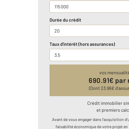
Durée du crédit
Taux d'intérêt (hors assurances)
vos mensualit
690.91
€ par
(Dont
23.96
€ d’assu
Crédit immobilier si
et premiers calc
Avant de vous engager dans l’acquisition d’u
faisabilité économique de votre projet en 