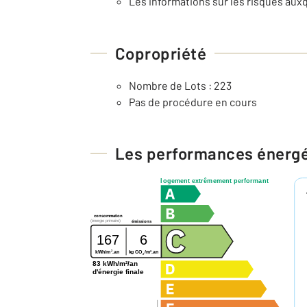
Les informations sur les risques auxq
Copropriété
Nombre de Lots : 223
Pas de procédure en cours
Les performances énerg
logement extrêmement performant
consommation
(énergie primaire)
émissions
167
6
2
2
kg CO
/m
.an
kWh/m
.an
2
83 kWh/m²/an
d'énergie finale