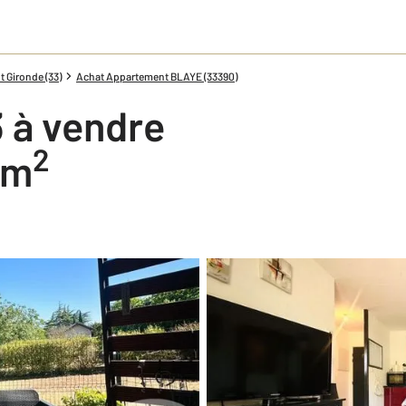
 Gironde (33)
Achat Appartement BLAYE (33390)
 à vendre
2
 m