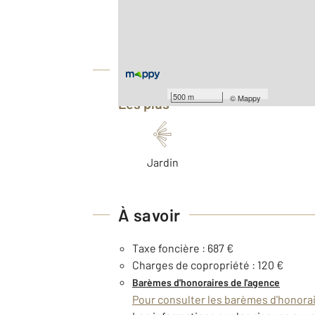
Type d'appartement : T3
Nombre de pièces : 3
[Voir le détail]
Équipements
500 m
©
Mappy
Les plus
Jardin
À savoir
Taxe foncière : 687 €
Charges de copropriété : 120 €
Barèmes d'honoraires de l'agence
Pour consulter les barèmes d'honorair