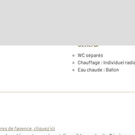
Étage : Rez-de-chaussée
Année construction : 200
Général
WC séparés
Chauffage : Individuel radia
Eau chaude : Ballon
es de l'agence, cliquez ici