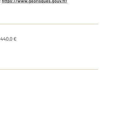
:
https://www.georisques.gouv.fr/
1440,0 €