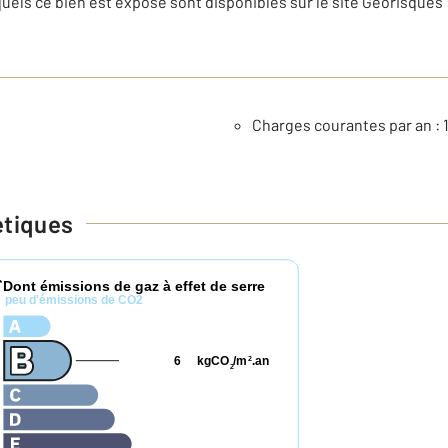
uels ce bien est exposé sont disponibles sur le site Géorisques 
Charges courantes par an : 
étiques
Dont émissions de gaz à effet de serre
*
peu d'émissions de CO2
6
kgCO
/m
.an
2
2