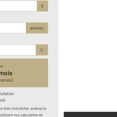
€
années
%
és
 mois
rances)
mulation
uls
n bien immobilier, évaluez la
utilisant nos calculettes de