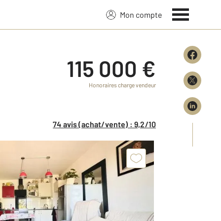
Mon compte
115 000 €
Honoraires charge vendeur
74 avis (achat/vente) : 9,2/10