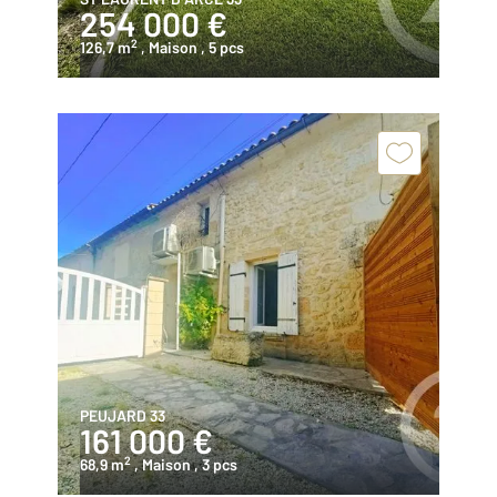
254 000 €
2
126,7 m
, Maison
, 5 pcs
PEUJARD 33
161 000 €
2
68,9 m
, Maison
, 3 pcs