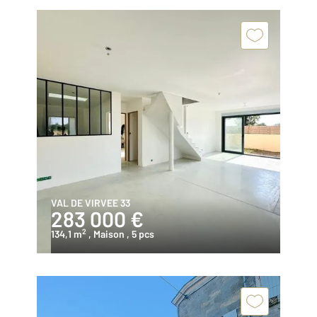
VAL DE VIRVEE 33
283 000 €
2
134,1 m
, Maison
, 5 pcs