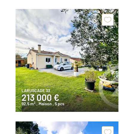
LARUSCADE 33
213 000 €
2
92,5 m
, Maison
, 5 pcs