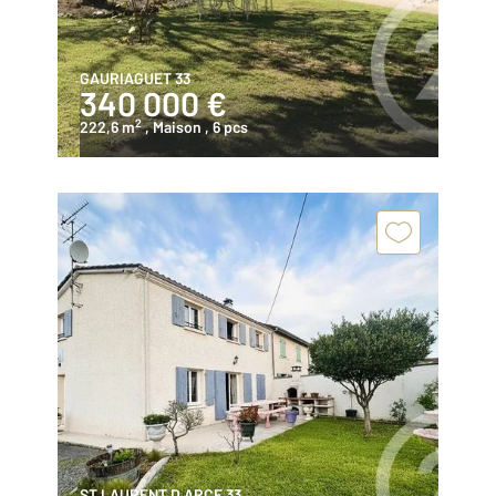
GAURIAGUET 33
340 000 €
2
222,6 m
, Maison
, 6 pcs
ST LAURENT D ARCE 33