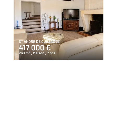
ST ANDRE DE CUBZAC 33
417 000 €
2
260 m
, Maison
, 7 pcs