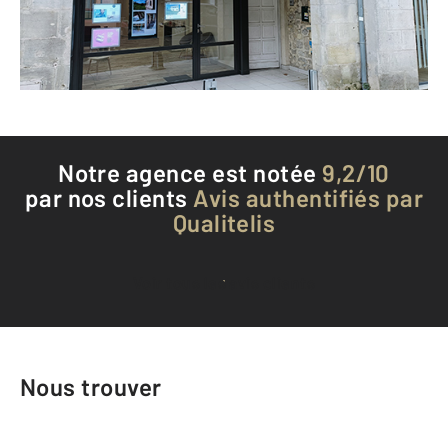
Envoyer un message
Téléphoner à l'agence
Notre agence est notée
9,2/10
par nos clients
Avis authentifiés par
Qualitelis
Voir tous les avis clients
Nous trouver