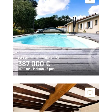
LA LANDE DE FRONSAC 33
387 000 €
2
167,9 m
, Maison
, 6 pcs